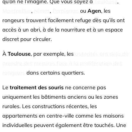
qu’on ne l’imagine. Que vous soyez à
Toulouse
,
Montpellier
,
Nîmes
,
Perpignan
ou
Agen
, les
rongeurs trouvent facilement refuge dès qu’ils ont
accès à un abri, à de la nourriture et à un espace
discret pour circuler.
À
Toulouse
, par exemple, les
autorités ont déjà dû
prendre des mesures face à la prolifération des
rongeurs
dans certains quartiers.
Le
traitement des souris
ne concerne pas
uniquement les bâtiments anciens ou les zones
rurales. Les constructions récentes, les
appartements en centre-ville comme les maisons
individuelles peuvent également être touchés. Une