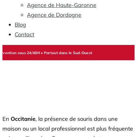
Agence de Haute-Garonne
Agence de Dordogne
Blog
Contact
8H • Partout dans le Sud-Ouest
🚨 ALE
Dératisation –
Traitement des
souris
En
Occitanie
, la présence de souris dans une
maison ou un local professionnel est plus fréquente